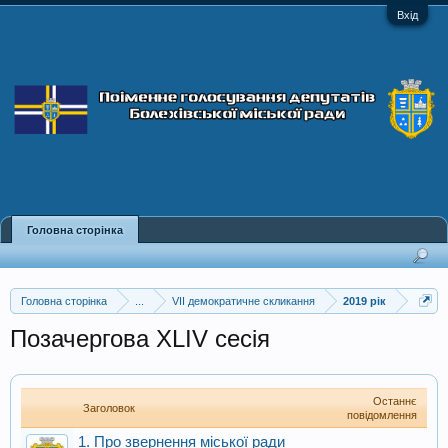
Вхід
Головна сторінка
Головна сторінка
...
VII демократичне скликання
2019 рік
Позачергова XLIV сесія
Останнє
Заголовок
повідомлення
1. Про звернення міської ради