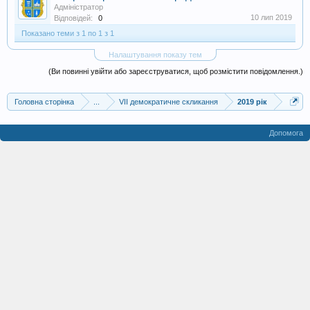
Адміністратор
10 лип 2019
Відповідей:
0
Показано теми з 1 по 1 з 1
Налаштування показу тем
(Ви повинні увійти або зареєструватися, щоб розмістити повідомлення.)
Головна сторінка
...
VII демократичне скликання
2019 рік
Допомога