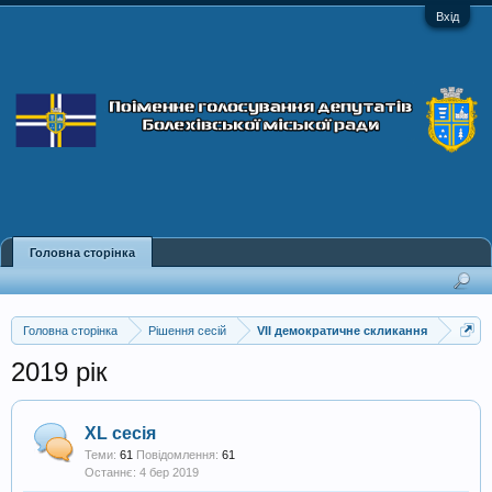
Вхід
Головна сторінка
Головна сторінка
Рішення сесій
VII демократичне скликання
2019 рік
XL сесія
Теми:
61
Повідомлення:
61
4 бер 2019