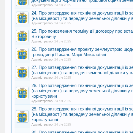
документації з нормативної грошової оцінки земе
Адміністратор
,
24 січ 2025
24. Про затвердження технічної документації із
(на місцевості) та передачу земельної ділянки у 
Адміністратор
,
24 січ 2025
25. Про поновлення терміну дії договору про в
Вікторовичу
Адміністратор
,
24 січ 2025
26. Про затвердження проекту землеустрою щодо
громадянці Пикало Марії Миколаївні
Адміністратор
,
24 січ 2025
27. Про затвердження технічної документації із
(на місцевості) та передачі земельної ділянки у 
Адміністратор
,
24 січ 2025
28. Про затвердження технічної документації із
(на місцевості) та передачу земельної ділянки у
користуванн
Адміністратор
,
24 січ 2025
29. Про затвердження технічної документації із
(на місцевості) та передачу земельної ділянки у
користуванні
Адміністратор
,
24 січ 2025
30. Про затвердження технічної документації із