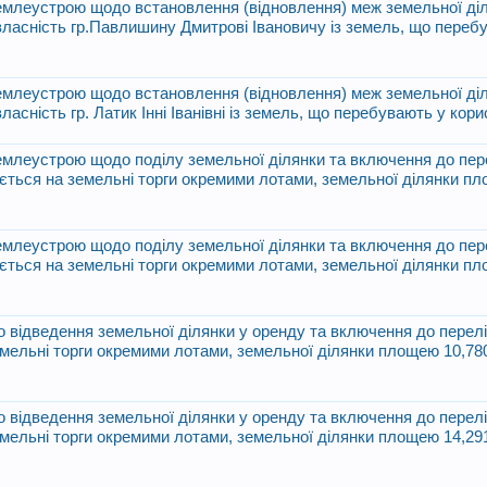
 землеустрою щодо встановлення (відновлення) меж земельної діл
 власність гр.Павлишину Дмитрові Івановичу із земель, що переб
 землеустрою щодо встановлення (відновлення) меж земельної діл
ласність гр. Латик Інні Іванівні із земель, що перебувають у кор
 землеустрою щодо поділу земельної ділянки та включення до пер
яється на земельні торги окремими лотами, земельної ділянки п
 землеустрою щодо поділу земельної ділянки та включення до пер
яється на земельні торги окремими лотами, земельної ділянки п
 відведення земельної ділянки у оренду та включення до перел
емельні торги окремими лотами, земельної ділянки площею 10,78
 відведення земельної ділянки у оренду та включення до перел
емельні торги окремими лотами, земельної ділянки площею 14,29