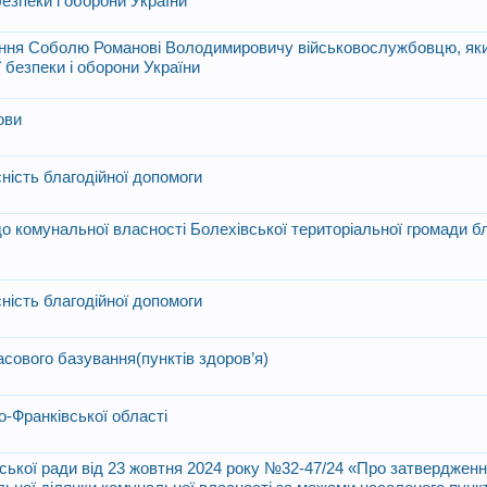
безпеки і оборони України
вання Соболю Романові Володимировичу військовослужбовцю, як
ї безпеки і оборони України
ови
ність благодійної допомоги
о комунальної власності Болехівської територіальної громади бл
ність благодійної допомоги
асового базування(пунктів здоров’я)
о-Франківської області
іської ради від 23 жовтня 2024 року №32-47/24 «Про затвердженн