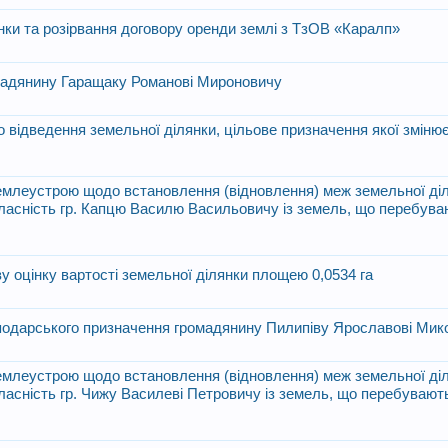
нки та розірвання договору оренди землі з ТзОВ «Каралп»
омадянину Гаращаку Романові Мироновичу
відведення земельної ділянки, цільове призначення якої зміню
 землеустрою щодо встановлення (відновлення) меж земельної діл
 власність гр. Капцю Василю Васильовичу із земель, що перебува
у оцінку вартості земельної ділянки площею 0,0534 га
сподарського призначення громадянину Пилипіву Ярославові Ми
 землеустрою щодо встановлення (відновлення) меж земельної діл
 власність гр. Чижу Василеві Петровичу із земель, що перебувают