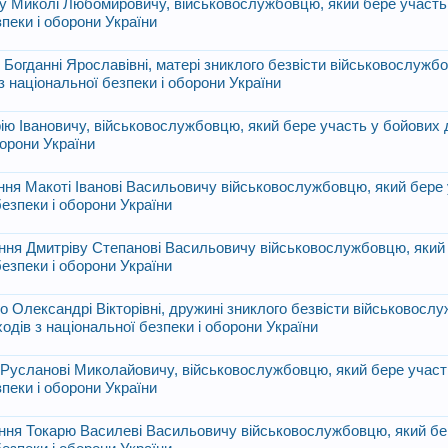
ну Миколі Любомировичу, військовослужбовцю, який бере участь
зпеки і оборони України
Богданні Ярославівні, матері зниклого безвісти військовослужб
з національної безпеки і оборони України
ію Івановичу, військовослужбовцю, який бере участь у бойових 
борони України
ання Макоті Іванові Васильовичу військовослужбовцю, який бере 
безпеки і оборони України
ання Дмитріву Степанові Васильовичу військовослужбовцю, який
безпеки і оборони України
 Олександрі Вікторівні, дружині зниклого безвісти військовосл
одів з національної безпеки і оборони України
 Русланові Миколайовичу, військовослужбовцю, який бере участ
зпеки і оборони України
ання Токарю Василеві Васильовичу військовослужбовцю, який бе