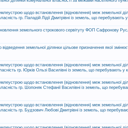
льної ділянки комунальної власності за межами населеного пункт
 землеустрою щодо встановлення (відновлення) меж земельної діл
власність гр. Паладій Лідії Дмитрівні із земель, що перебувають 
становлення земельного строкового сервітуту ФОП Сафронову Рус
 відведення земельної ділянки цільове призначення якої змінює
 землеустрою щодо встановлення (відновлення) меж земельної діл
власність гр. Юрків Ользі Василівні із земель, що перебувають у 
 землеустрою щодо встановлення (відновлення) меж земельної діл
 власність гр. Шопоняк Стефанії Василівні із земель, що перебув
 землеустрою щодо встановлення (відновлення) меж земельної діл
 власність гр. Будзович Любові Дмитрівні із земель, що перебува
 землеустрою щодо встановлення (відновлення) меж земельної діл