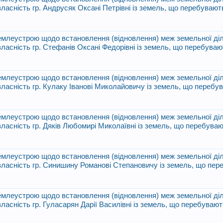
власність гр. Андрусяк Оксані Петрівні із земель, що перебувают
 землеустрою щодо встановлення (відновлення) меж земельної діл
власність гр. Стефанів Оксані Федорівні із земель, що перебуваю
 землеустрою щодо встановлення (відновлення) меж земельної діл
 власність гр. Кулаку Іванові Миколайовичу із земель, що перебу
 землеустрою щодо встановлення (відновлення) меж земельної діл
власність гр. Дяків Любомирі Миколаївні із земель, що перебуваю
 землеустрою щодо встановлення (відновлення) меж земельної діл
 власність гр. Синишину Романові Степановичу із земель, що пе
 землеустрою щодо встановлення (відновлення) меж земельної діл
власність гр. Гуласарян Дарії Василівні із земель, що перебувают