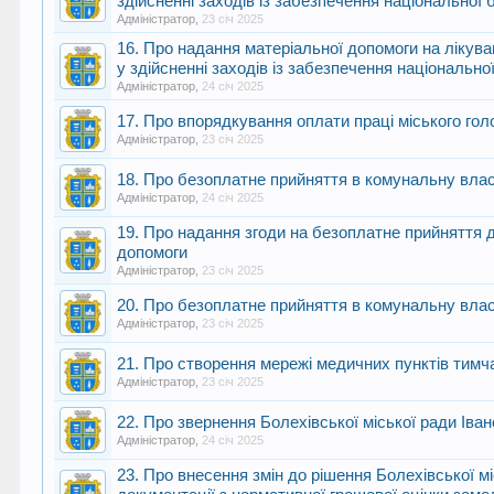
здійсненні заходів із забезпечення національної 
Адміністратор
,
23 січ 2025
16. Про надання матеріальної допомоги на ліку
у здійсненні заходів із забезпечення національно
Адміністратор
,
24 січ 2025
17. Про впорядкування оплати праці міського гол
Адміністратор
,
23 січ 2025
18. Про безоплатне прийняття в комунальну влас
Адміністратор
,
24 січ 2025
19. Про надання згоди на безоплатне прийняття д
допомоги
Адміністратор
,
23 січ 2025
20. Про безоплатне прийняття в комунальну влас
Адміністратор
,
23 січ 2025
21. Про створення мережі медичних пунктів тимч
Адміністратор
,
23 січ 2025
22. Про звернення Болехівської міської ради Іван
Адміністратор
,
24 січ 2025
23. Про внесення змін до рішення Болехівської м