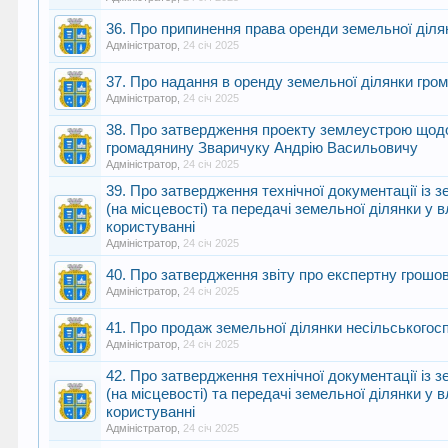
36. Про припинення права оренди земельної діля
Адміністратор
,
24 січ 2025
37. Про надання в оренду земельної ділянки гр
Адміністратор
,
24 січ 2025
38. Про затвердження проекту землеустрою щодо 
громадянину Зваричуку Андрію Васильовичу
Адміністратор
,
24 січ 2025
39. Про затвердження технічної документації із
(на місцевості) та передачі земельної ділянки у
користуванні
Адміністратор
,
24 січ 2025
40. Про затвердження звіту про експертну грошов
Адміністратор
,
24 січ 2025
41. Про продаж земельної ділянки несільського
Адміністратор
,
24 січ 2025
42. Про затвердження технічної документації із
(на місцевості) та передачі земельної ділянки у
користуванні
Адміністратор
,
24 січ 2025