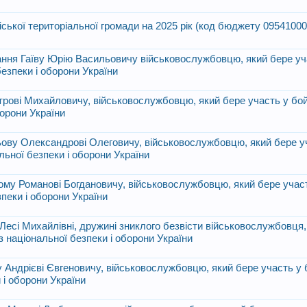
іської територіальної громади на 2025 рік (код бюджету 09541000
вання Гаїву Юрію Васильовичу військовослужбовцю, який бере уч
безпеки і оборони України
трові Михайловичу, військовослужбовцю, який бере участь у бо
борони України
ьову Олександрові Олеговичу, військовослужбовцю, який бере у
льної безпеки і оборони України
ому Романові Богдановичу, військовослужбовцю, який бере учас
зпеки і оборони України
Лесі Михайлівні, дружині зниклого безвісти військовослужбовця,
з національної безпеки і оборони України
у Андрієві Євгеновичу, військовослужбовцю, який бере участь у 
 і оборони України