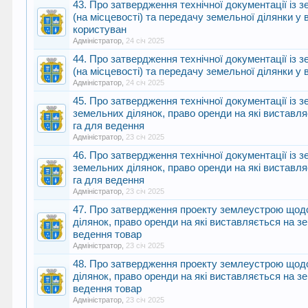
43. Про затвердження технічної документації із
(на місцевості) та передачу земельної ділянки у
користуван
Адміністратор
,
24 січ 2025
44. Про затвердження технічної документації із
(на місцевості) та передачу земельної ділянки у в
Адміністратор
,
24 січ 2025
45. Про затвердження технічної документації із
земельних ділянок, право оренди на які виставл
га для ведення
Адміністратор
,
23 січ 2025
46. Про затвердження технічної документації із
земельних ділянок, право оренди на які виставл
га для ведення
Адміністратор
,
23 січ 2025
47. Про затвердження проекту землеустрою щодо
ділянок, право оренди на які виставляється на з
ведення товар
Адміністратор
,
23 січ 2025
48. Про затвердження проекту землеустрою щодо
ділянок, право оренди на які виставляється на з
ведення товар
Адміністратор
,
23 січ 2025