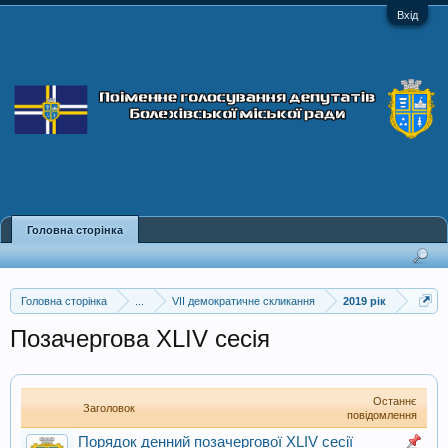
Вхід
Головна сторінка
Головна сторінка
...
VII демократичне скликання
2019 рік
Позачергова XLIV сесія
Останнє
Заголовок
повідомлення
Порядок денний позачергової XLIV сесії