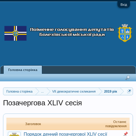
Вхід
Головна сторінка
Головна сторінка
...
VII демократичне скликання
2019 рік
Позачергова XLIV сесія
Останнє
Заголовок
повідомлення
Порядок денний позачергової XLIV сесії