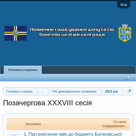
Вхід
Головна сторінка
Головна сторінка
...
VIII демократичне скликання
2023 рік
Позачергова XXXVIII сесія
Останнє
Заголовок
повідомлення ↓
1. Про внесення змін до бюджету Болехівської