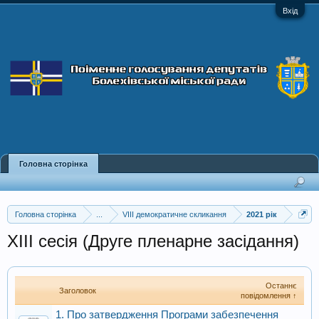
Вхід
Головна сторінка
Головна сторінка
...
VIII демократичне скликання
2021 рік
XIII сесія (Друге пленарне засідання)
Останнє
Заголовок
повідомлення ↑
1. Про затвердження Програми забезпечення