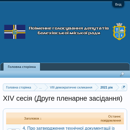
Вхід
Головна сторінка
Головна сторінка
...
VIII демократичне скликання
2021 рік
XIV сесія (Друге пленарне засідання)
Останнє
Заголовок ↓
повідомлення
4. Про затвердження технічної документації із