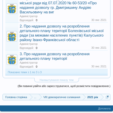
міської ради від 07.07.2020 № 60-53/20 «Про
надання дозволу гр. Дмитришину Андрію
Васильовичу на виг
Адміністратор
30 лис 2021
Відповідей:
0
2. Про надання дозволу на розроблення
детального плану території Болехівської міської
ради (за межами населених пунктів) Калуського
району Івано-Франківської області
Адміністратор
30 лис 2021
Відповідей:
0
3. Про надання дозволу на розроблення
детального плану території
Адміністратор
30 лис 2021
Відповідей:
0
Показано теми з 1 по 3 з 3
Налаштування показу тем
(Ви повинні увійти або зареєструватися, щоб розмістити повідомлення.)
Головна сторінка
...
VIII демократичне скликання
2021 рік
Допомога