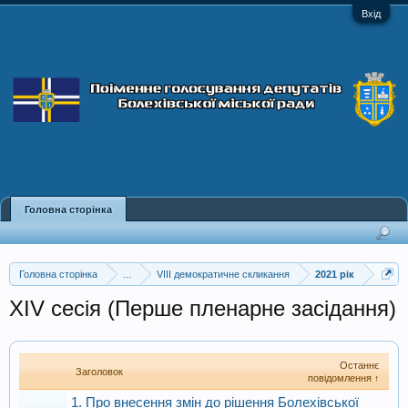
Вхід
Головна сторінка
Головна сторінка
...
VIII демократичне скликання
2021 рік
XIV сесія (Перше пленарне засідання)
Останнє
Заголовок
повідомлення ↑
1. Про внесення змін до рішення Болехівської