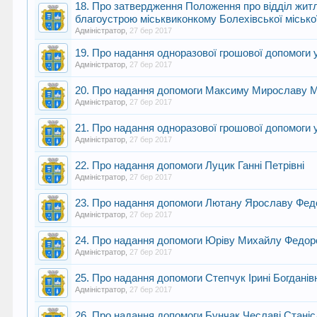
18. Про затвердження Положення про відділ житл
благоустрою міськвиконкому Болехівської місько
Адміністратор
,
27 бер 2017
19. Про надання одноразової грошової допомоги
Адміністратор
,
27 бер 2017
20. Про надання допомоги Максиму Мирославу 
Адміністратор
,
27 бер 2017
21. Про надання одноразової грошової допомоги
Адміністратор
,
27 бер 2017
22. Про надання допомоги Луцик Ганні Петрівні
Адміністратор
,
27 бер 2017
23. Про надання допомоги Лютану Ярославу Фе
Адміністратор
,
27 бер 2017
24. Про надання допомоги Юріву Михайлу Федор
Адміністратор
,
27 бер 2017
25. Про надання допомоги Степчук Ірині Богданів
Адміністратор
,
27 бер 2017
26. Про надання допомоги Бунчак Чеславі Станіс