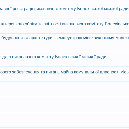
вної реєстрації виконавчого комітету Болехівської міської ради
лтерського обліку та звітності виконавчого комітету Болехівсько
обудування та архітектури і землеустрою міськвиконкому Болехів
дділ виконавчого комітету Болехівської міської ради
ового забезпечення та питань майна комунальної власності міс