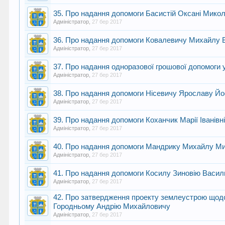
35. Про надання допомоги Басистій Оксані Микол
Адміністратор
,
27 бер 2017
36. Про надання допомоги Ковалевичу Михайлу
Адміністратор
,
27 бер 2017
37. Про надання одноразової грошової допомог
Адміністратор
,
27 бер 2017
38. Про надання допомоги Нісевичу Ярославу Й
Адміністратор
,
27 бер 2017
39. Про надання допомоги Коханчик Марії Іванівн
Адміністратор
,
27 бер 2017
40. Про надання допомоги Мандрику Михайлу М
Адміністратор
,
27 бер 2017
41. Про надання допомоги Косилу Зиновію Васи
Адміністратор
,
27 бер 2017
42. Про затвердження проекту землеустрою щодо 
Городньому Андрію Михайловичу
Адміністратор
,
27 бер 2017