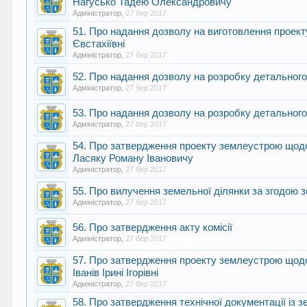
Нагусько Тадею Олександровичу
Адміністратор
,
27 бер 2017
51. Про надання дозволу на виготовлення проек
Євстахіївні
Адміністратор
,
27 бер 2017
52. Про надання дозволу на розробку детального
Адміністратор
,
27 бер 2017
53. Про надання дозволу на розробку детального 
Адміністратор
,
27 бер 2017
54. Про затвердження проекту землеустрою щодо 
Ласяку Роману Івановичу
Адміністратор
,
27 бер 2017
55. Про вилучення земельної ділянки за згодою
Адміністратор
,
27 бер 2017
56. Про затвердження акту комісії
Адміністратор
,
27 бер 2017
57. Про затвердження проекту землеустрою щодо 
Іванів Ірині Ігорівні
Адміністратор
,
27 бер 2017
58. Про затвердження технічної документації із