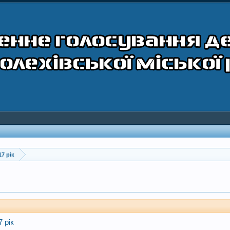
17 рік
 рік