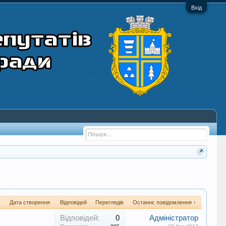
Вхід
Дата створення
Відповідей
Переглядів
Останнє повідомлення ↑
Відповідей:
0
Адміністратор