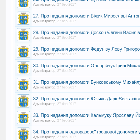
Адміністратор
,
27 бер 2017
27. Про надання допомоги Біжик Мирославі Антон
Адміністратор
,
27 бер 2017
28. Про надання допомоги Доскоч Євгенії Василів
Адміністратор
,
27 бер 2017
29. Про надання допомоги Федуніву Леву Григор
Адміністратор
,
27 бер 2017
30. Про надання допомоги Онопрійчук Ірині Михай
Адміністратор
,
27 бер 2017
31. Про надання допомоги Бунковському Михайл
Адміністратор
,
27 бер 2017
32. Про надання допомоги Юзьків Дарії Євстахіїв
Адміністратор
,
27 бер 2017
33. Про надання допомоги Кальмуку Ярославу 
Адміністратор
,
27 бер 2017
34. Про надання одноразової грошової допомог
Адміністратор
,
27 бер 2017