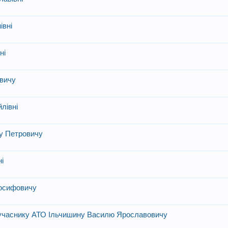
івні
ні
овичу
лівні
у Петровичу
ні
Йосифовичу
и учаснику АТО Ільчишину Василю Ярославовичу