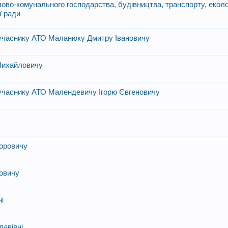
ово-комунального господарства, будівництва, транспорту, еколог
ї ради
 учаснику АТО Маланюку Дмитру Івановичу
Михайловичу
 учаснику АТО Малендевичу Ігорю Євгеновичу
доровичу
овичу
ні
лавівні