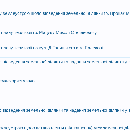
ту землеустрою щодо відведення земельної ділянки гр. Процак М
 плану території гр. Мацику Миколі Степановичу
плану території по вул. Д.Галицького в м. Болехові
відведення земельної ділянки та надання земельної ділянки у в
 землекористувача
відведення земельної ділянки та надання земельної ділянки у в
 землеустрою щодо встановлення (відновлення) меж земельної діл