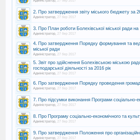
Адміністратор
,
27 бер 2017
2. Про затвердження звіту міського бюджету за 2
Адміністратор
,
27 бер 2017
3. Про План роботи Болехівської міської ради на І
Адміністратор
,
27 бер 2017
4. Про затвердження Порядку формування та веде
міської ради
Адміністратор
,
27 бер 2017
5. Звіт про здійснення Болехівською міською рад
господарської діяльності за 2016 рік
Адміністратор
,
27 бер 2017
6. Про затвердження Порядку проведення громад
Адміністратор
,
27 бер 2017
7. Про підсумки виконання Програми соціально-ек
Адміністратор
,
27 бер 2017
8. Про Програму соціально-економічного та культ
Адміністратор
,
27 бер 2017
9. Про затвердження Положення про організаційни
Адміністратор
,
27 бер 2017