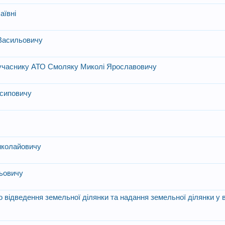
аївні
 Васильовичу
и учаснику АТО Смоляку Миколі Ярославовичу
осиповичу
і
иколайовичу
льовичу
відведення земельної ділянки та надання земельної ділянки у в