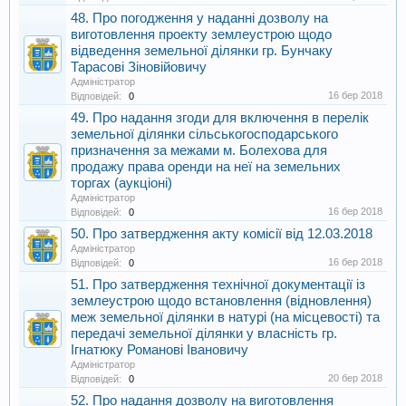
48. Про погодження у наданні дозволу на
виготовлення проекту землеустрою щодо
відведення земельної ділянки гр. Бунчаку
Тарасові Зіновійовичу
Адміністратор
16 бер 2018
Відповідей:
0
49. Про надання згоди для включення в перелік
земельної ділянки сільськогосподарського
призначення за межами м. Болехова для
продажу права оренди на неї на земельних
торгах (аукціоні)
Адміністратор
16 бер 2018
Відповідей:
0
50. Про затвердження акту комісії від 12.03.2018
Адміністратор
16 бер 2018
Відповідей:
0
51. Про затвердження технічної документації із
землеустрою щодо встановлення (відновлення)
меж земельної ділянки в натурі (на місцевості) та
передачі земельної ділянки у власність гр.
Ігнатюку Романові Івановичу
Адміністратор
20 бер 2018
Відповідей:
0
52. Про надання дозволу на виготовлення