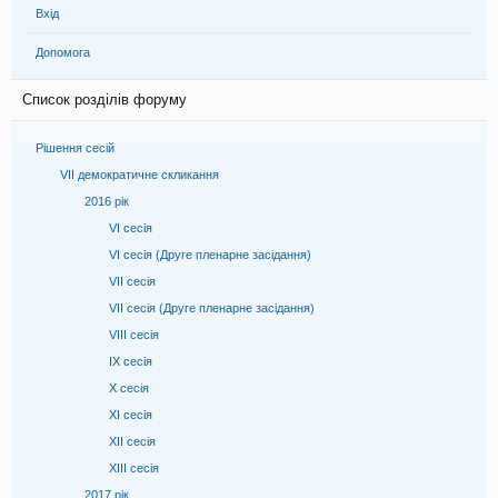
Вхід
Допомога
Список розділів форуму
Рішення сесій
VII демократичне скликання
2016 рік
VI сесія
VI сесія (Друге пленарне засідання)
VII сесія
VII сесія (Друге пленарне засідання)
VIII сесія
IX сесія
X сесія
XI сесія
XII сесія
XIII сесія
2017 рік