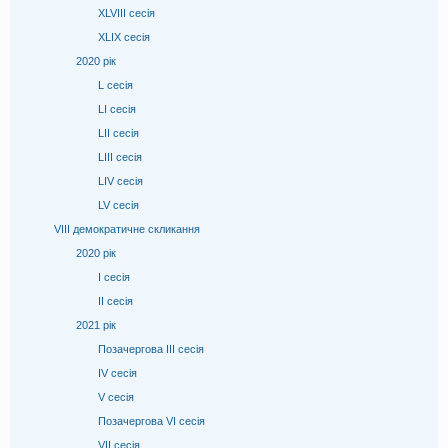
XLVIII сесія
XLIX сесія
2020 рік
L сесія
LI сесія
LII сесія
LIII сесія
LIV сесія
LV сесія
VIII демократичне скликання
2020 рік
І сесія
II сесія
2021 рік
Позачергова ІІІ сесія
IV сесія
V сесія
Позачергова VI сесія
VII сесія