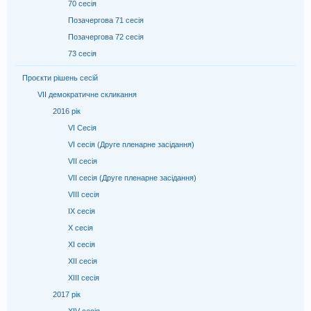
70 сесія
Позачергова 71 сесія
Позачергова 72 сесія
73 сесія
Проєкти рішень сесій
VII демократичне скликання
2016 рік
VI Сесія
VI сесія (Друге пленарне засідання)
VII сесія
VII сесія (Друге пленарне засідання)
VIII сесія
IX сесія
X сесія
ХІ сесія
XII сесія
XIII сесія
2017 рік