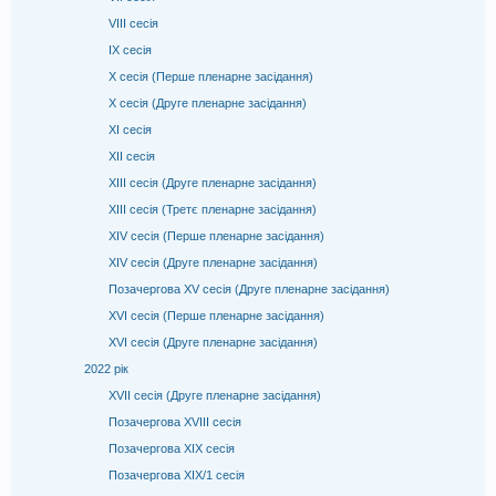
VIII сесія
IX сесія
X сесія (Перше пленарне засідання)
X сесія (Друге пленарне засідання)
XI сесія
XII сесія
XIII сесія (Друге пленарне засідання)
XIII сесія (Третє пленарне засідання)
XIV сесія (Перше пленарне засідання)
XIV сесія (Друге пленарне засідання)
Позачергова XV сесія (Друге пленарне засідання)
XVI сесія (Перше пленарне засідання)
XVI сесія (Друге пленарне засідання)
2022 рік
XVII сесія (Друге пленарне засідання)
Позачергова XVIII сесія
Позачергова XIX сесія
Позачергова XIX/1 сесія