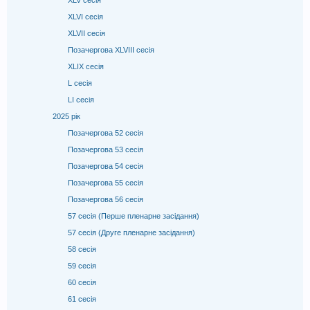
XLV сесія
XLVІ сесія
XLVІI сесія
Позачергова XLVIII сесія
XLIX сесія
L сесія
LI сесія
2025 рік
Позачергова 52 сесія
Позачергова 53 сесія
Позачергова 54 сесія
Позачергова 55 сесія
Позачергова 56 сесія
57 сесія (Перше пленарне засідання)
57 сесія (Друге пленарне засідання)
58 сесія
59 сесія
60 сесія
61 сесія