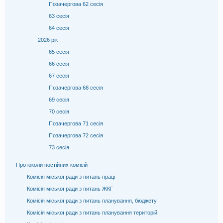
Позачергова 62 сесія
63 сесія
64 сесія
2026 рік
65 сесія
66 сесія
67 сесія
Позачергова 68 сесія
69 сесія
70 сесія
Позачергова 71 сесія
Позачергова 72 сесія
73 сесія
Протоколи постійних комісій
Комісія міської ради з питань праці
Комісія міської ради з питань ЖКГ
Комісія міської ради з питань планування, бюджету
Комісія міської ради з питань планування територій