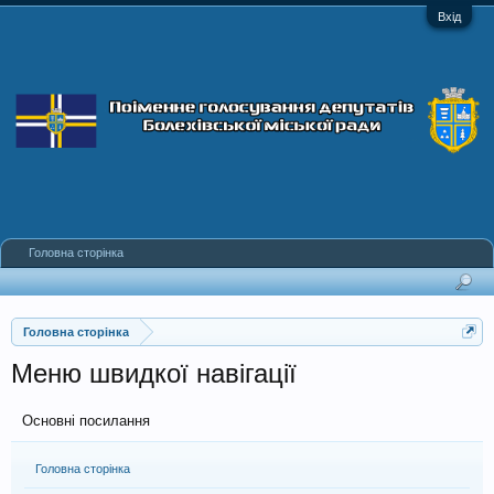
Вхід
Головна сторінка
Головна сторінка
Меню швидкої навігації
Основні посилання
Головна сторінка