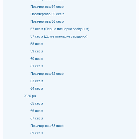
Позачергова 54 сесія
Позачергова 55 сесія
Позачергова 56 сесія
57 сесія (Перше пленарне засідання)
57 сесія (Друге пленарне засідання)
58 сесія
59 сесія
60 сесія
61 сесія
Позачергова 62 сесія
63 сесія
64 сесія
2026 рік
65 сесія
66 сесія
67 сесія
Позачергова 68 сесія
69 сесія