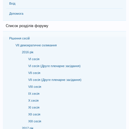
Вхід
Допомога
Список розділів форуму
Рішення сесій
VII демократичне скликання
2016 рік
VI сесія
VI сесія (Друге пленарне засідання)
VII сесія
VII сесія (Друге пленарне засідання)
VIII сесія
IX сесія
X сесія
XI сесія
XII сесія
XIII сесія
2017 рік