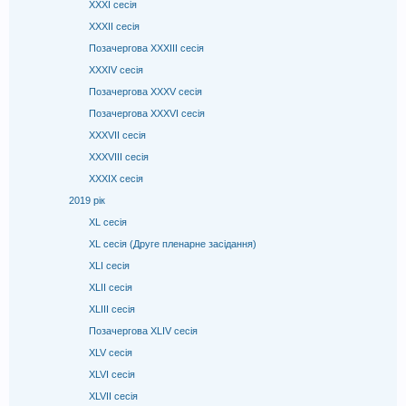
XXXІ сесія
XXXII сесія
Позачергова XXXIII сесія
XXXIV сесія
Позачергова XXXV сесія
Позачергова XXXVI сесія
XXXVII сесія
XXXVIII сесія
XXXIX сесія
2019 рік
XL сесія
XL сесія (Друге пленарне засідання)
XLI сесія
XLII сесія
XLIII сесія
Позачергова XLIV сесія
XLV сесія
XLVI сесія
XLVII сесія