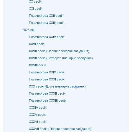
XX сесія
XXI сесія
Позачергова XXII сесія
Позачергова XXIII сесія
2023 рік
Позачергова XXIV сесія
XXVI сесія
XXVII сесія (Перше пленарне засідання)
XXVII сесія (Четверте пленарне засідання)
XXVIII сесія
Позачергова XXIX сесія
Позачергова XXXI сесія
XXX сесія (Друге пленарне засідання)
Позачергова ХХХІІ сесія
Позачергова ХХХІІІ сесія
XXXIV сесія
XXXV сесія
XXXVI сесія
XXXVII сесія (Перше пленарне засідання)