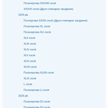
Позачергова XXXVIII сесія
XXXVII сесія (Друге пленарне засідання)
2024 рік
Позчергова XXXIX сесія (Друге пленарне засідання)
Позачергова XL сесія
Позачергова XLI сесія
XLII сесія
XLIII сесія
XLIV сесія
XLV сесія
XLVI сесія
XLVII сесія
Позачергова XLVIII сесія
XLIX сесія
L сесія
Позачергова LI сесія
2025 рік
Позачергова 52 сесія
Позачергова 53 сесія