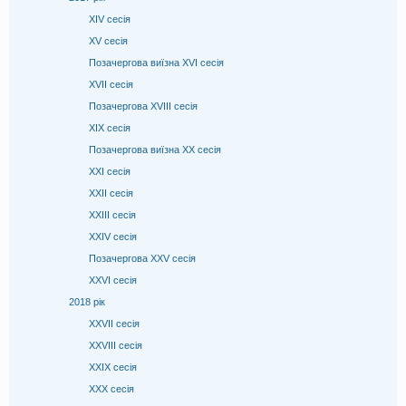
XIV сесія
XV сесія
Позачергова виїзна XVI сесія
XVII сесія
Позачергова XVIII сесія
XIX сесія
Позачергова виїзна XX сесія
XXI сесія
XXII сесія
ХХІІІ сесія
XXIV сесія
Позачергова XXV сесія
XXVI сесія
2018 рік
XXVII сесія
XXVIII сесія
XXIX сесія
XXX сесія