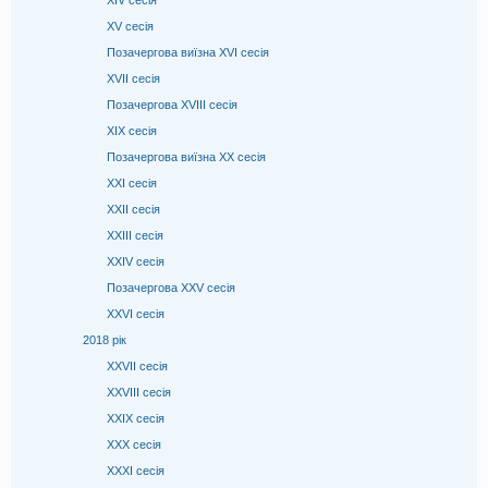
XIV сесія
XV сесія
Позачергова виїзна XVI сесія
XVII сесія
Позачергова XVIII сесія
XIX сесія
Позачергова виїзна XX сесія
XXІ сесія
XXII сесія
XXIII сесія
XXIV сесія
Позачергова XXV сесія
XХVІ сесія
2018 рік
XXVII сесія
XXVIII сесія
XXIX сесія
XXX сесія
XXXI сесія