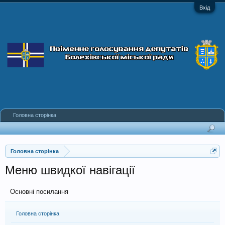
Вхід
Головна сторінка
Головна сторінка
Меню швидкої навігації
Основні посилання
Головна сторінка