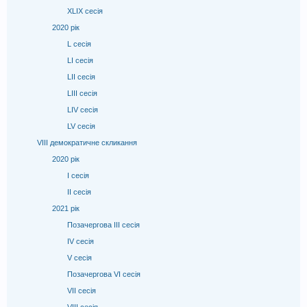
XLIX сесія
2020 рік
L сесія
LI сесія
LII сесія
LIII сесія
LIV сесія
LV сесія
VIII демократичне скликання
2020 рік
I сесія
ІІ сесія
2021 рік
Позачергова ІІІ сесія
IV сесія
V сесія
Позачергова VI сесія
VII сесія