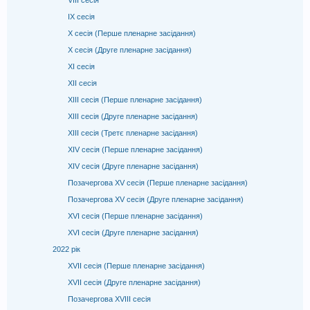
VIII сесія
IX сесія
Х сесія (Перше пленарне засідання)
Х сесія (Друге пленарне засідання)
XI сесія
XII сесія
XIII сесія (Перше пленарне засідання)
XIІІ сесія (Друге пленарне засідання)
XIII сесія (Третє пленарне засідання)
XIV сесія (Перше пленарне засідання)
XIV сесія (Друге пленарне засідання)
Позачергова XV сесія (Перше пленарне засідання)
Позачергова XV сесія (Друге пленарне засідання)
XVI сесія (Перше пленарне засідання)
XVI сесія (Друге пленарне засідання)
2022 рік
XVII сесія (Перше пленарне засідання)
XVII сесія (Друге пленарне засідання)
Позачергова XVIII сесія