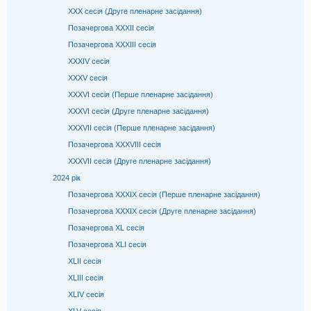
XXX сесія (Друге пленарне засідання)
Позачергова ХХXІІ сесія
Позачергова XXXIII сесія
ХХХІV сесія
XXXV сесія
XXXVI сесія (Перше пленарне засідання)
XXXVI сесія (Друге пленарне засідання)
XXXVII сесія (Перше пленарне засідання)
Позачергова XXXVIII сесія
XXXVII сесія (Друге пленарне засідання)
2024 рік
Позачергова XXXIX сесія (Перше пленарне засідання)
Позачергова XXXIX сесія (Друге пленарне засідання)
Позачергова XL сесія
Позачергова XLІ сесія
XLII сесія
XLIII сесія
XLIV сесія