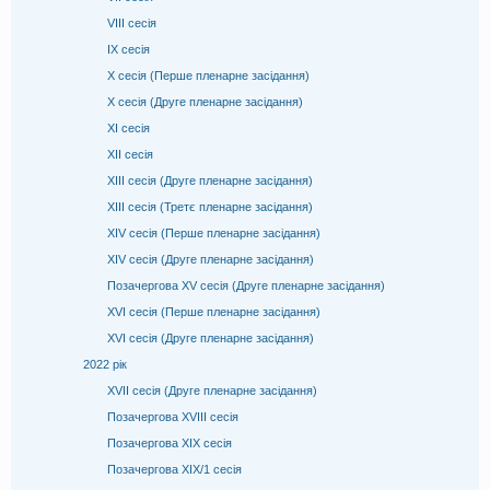
VIII сесія
IX сесія
X сесія (Перше пленарне засідання)
X сесія (Друге пленарне засідання)
XI сесія
XII сесія
XIII сесія (Друге пленарне засідання)
XIII сесія (Третє пленарне засідання)
XIV сесія (Перше пленарне засідання)
XIV сесія (Друге пленарне засідання)
Позачергова XV сесія (Друге пленарне засідання)
XVI сесія (Перше пленарне засідання)
XVI сесія (Друге пленарне засідання)
2022 рік
XVII сесія (Друге пленарне засідання)
Позачергова XVIII сесія
Позачергова XIX сесія
Позачергова XIX/1 сесія