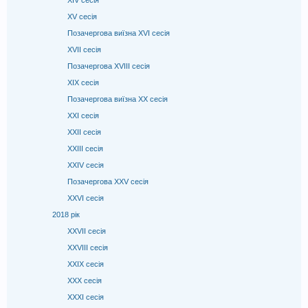
XIV сесія
XV сесія
Позачергова виїзна XVI сесія
XVII сесія
Позачергова XVIII сесія
XIX сесія
Позачергова виїзна XX сесія
XXІ сесія
XXII сесія
XXIII сесія
XXIV сесія
Позачергова XXV сесія
XХVІ сесія
2018 рік
XXVII сесія
XXVIII сесія
XXIX сесія
XXX сесія
XXXI сесія