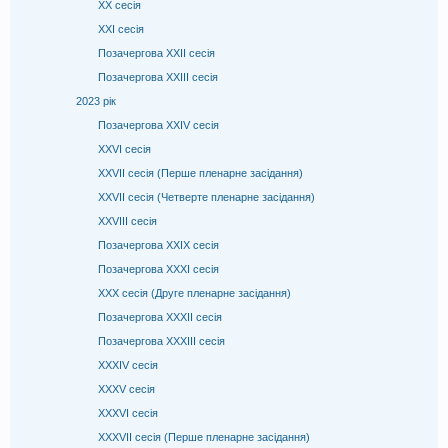
XX сесія
XXI сесія
Позачергова XXII сесія
Позачергова XXIII сесія
2023 рік
Позачергова XXIV сесія
XXVI сесія
XXVII сесія (Перше пленарне засідання)
XXVII сесія (Четверте пленарне засідання)
XXVIII сесія
Позачергова XXIX сесія
Позачергова XXXI сесія
XXX сесія (Друге пленарне засідання)
Позачергова ХХХІІ сесія
Позачергова ХХХІІІ сесія
XXXIV сесія
XXXV сесія
XXXVI сесія
XXXVII сесія (Перше пленарне засідання)