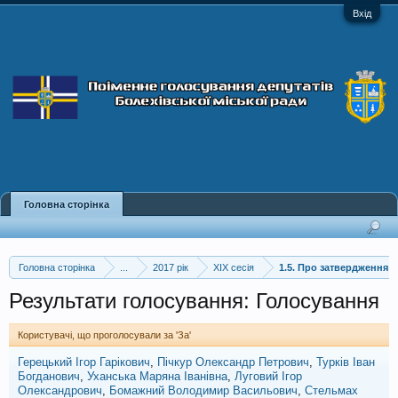
Вхід
Головна сторінка
Головна сторінка
...
2017 рік
XIX сесія
1.5. Про затвердження 
Результати голосування: Голосування
Користувачі, що проголосували за 'За'
Герецький Ігор Гарікович
Пічкур Олександр Петрович
Турків Іван
Богданович
Уханська Маряна Іванівна
Луговий Ігор
Олександрович
Бомажний Володимир Васильович
Стельмах