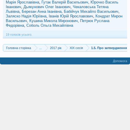
Марія Ярославівна
Гутак Валерій Васильович
Юрочко Василь
Іванович
Дьякунович Олег Іванович
Чекаловська Тетяна
Львівна
Березан Анна Іванівна
Бабійчук Михайло Васильович
Заляско Надія Юріївна
Іванів Юрій Ярославович
Кондрат Мирон
Васильович
Кушина Микола Миронович
Петрюк Руслана
Федорівна
Соболь Ольга Михайлівна
19 голосів усього.
Головна сторінка
...
2017 рік
XIX сесія
1.5. Про затвердження 
Допомога