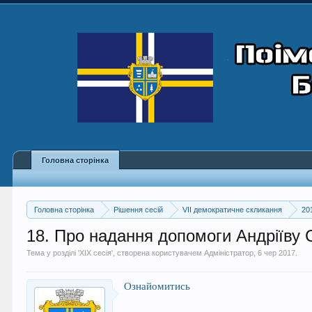
Головна сторінка
Головна сторінка
Рішення сесій
VII демократичне скликання
20
18. Про надання допомоги Андріїву
Тема у розділі '
XIX сесія
', створена користувачем
Адміністратор
,
6 чер 2017
.
Ознайомитись