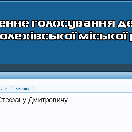
17 рік
XIX сесія
 Стефану Дмитровичу