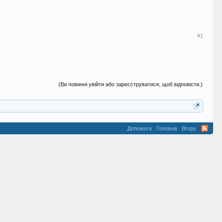
#1
(Ви повинні увійти або зареєструватися, щоб відповісти.)
Допомога
Головна
Вгору