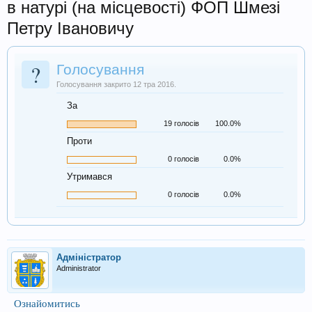
в натурі (на місцевості) ФОП Шмезі
Петру Івановичу
?
Голосування
Голосування закрито 12 тра 2016.
За
19 голосів
100.0%
Проти
0 голосів
0.0%
Утримався
0 голосів
0.0%
Адміністратор
Administrator
Ознайомитись