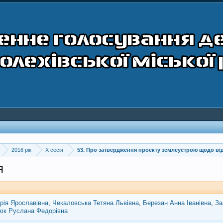
2016 рік
X сесія
53. Про затвердження проекту землеустрою щодо від
я
рія Ярославівна
Чекаловська Тетяна Львівна
Березан Анна Іванівна
За
юк Руслана Федорівна