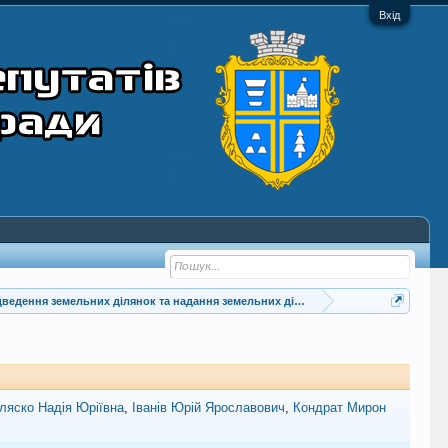
Вхід
ведення земельних ділянок та надання земельних ділянок у власність гр. Галі
ляско Надія Юріївна
Іванів Юрій Ярославович
Кондрат Мирон