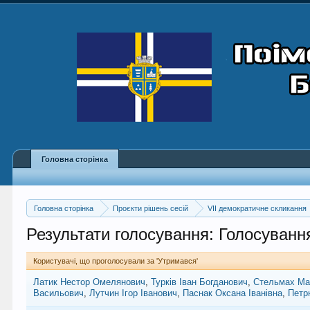
Головна сторінка
Головна сторінка
Проєкти рішень сесій
VII демократичне скликання
Результати голосування: Голосуванн
Користувачі, що проголосували за 'Утримався'
Латик Нестор Омелянович
Турків Іван Богданович
Стельмах Ма
Васильович
Лутчин Ігор Іванович
Паснак Оксана Іванівна
Петр