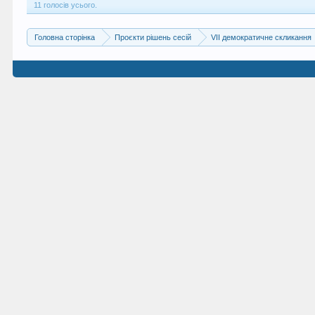
11 голосів усього.
Головна сторінка
Проєкти рішень сесій
VII демократичне скликання