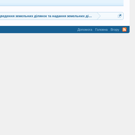
ведення земельних ділянок та надання земельних ділянок у власність гр. Галі
Допомога
Головна
Вгору