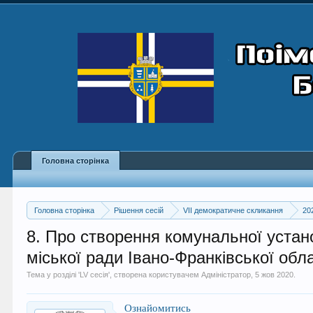
Головна сторінка
Головна сторінка
Рішення сесій
VII демократичне скликання
20
8. Про створення комунальної устан
міської ради Івано-Франківської об
Тема у розділі '
LV сесія
', створена користувачем
Адміністратор
,
5 жов 2020
.
Ознайомитись