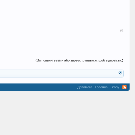
#1
(Ви повинні увійти або зареєструватися, щоб відповісти.)
Допомога
Головна
Вгору