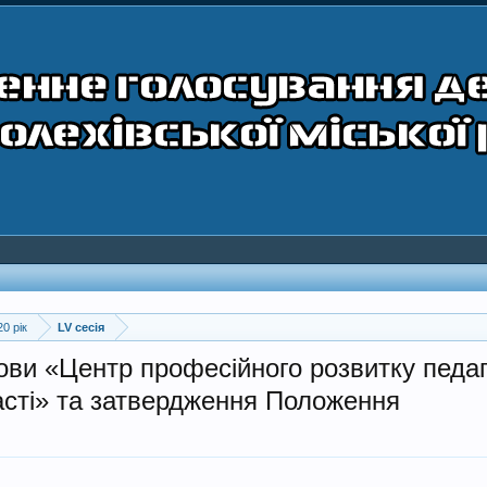
20 рік
LV сесія
ови «Центр професійного розвитку педаго
ласті» та затвердження Положення