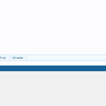
20 рік
LV сесія