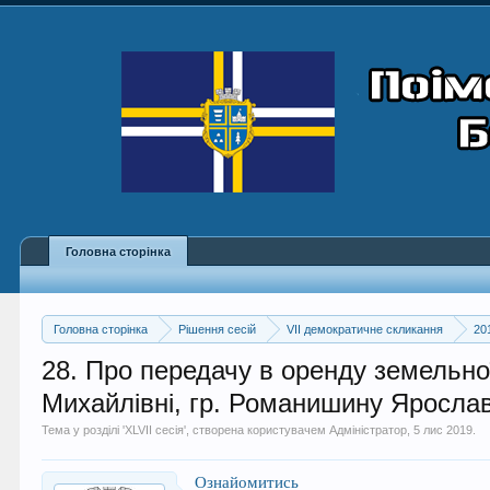
Головна сторінка
Головна сторінка
Рішення сесій
VII демократичне скликання
20
28. Про передачу в оренду земельн
Михайлівні, гр. Романишину Яросла
Тема у розділі '
XLVII сесія
', створена користувачем
Адміністратор
,
5 лис 2019
.
Ознайомитись