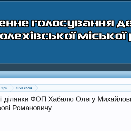
19 рік
XLVII сесія
ої ділянки ФОП Хабалю Олегу Михайлови
вові Романовичу