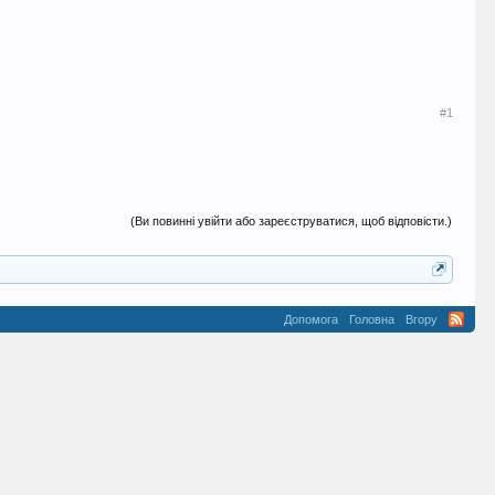
#1
(Ви повинні увійти або зареєструватися, щоб відповісти.)
Допомога
Головна
Вгору