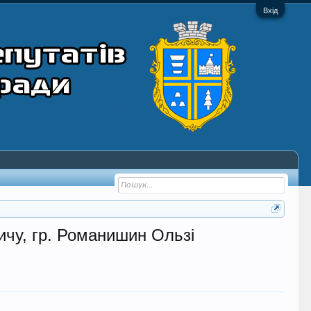
Вхід
чу, гр. Романишин Ользі